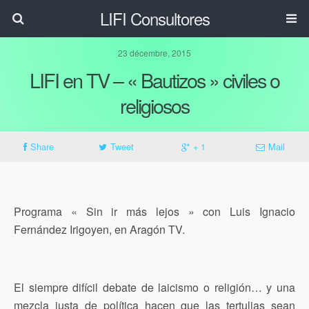
LIFI Consultores
23 décembre, 2015
LIFI en TV – « Bautizos » civiles o
religiosos
Share
Tweet
+ 1
Mail
Programa « Sin ir más lejos » con Luis Ignacio
Fernández Irigoyen, en Aragón TV.
El siempre difícil debate de laicismo o religión… y una
mezcla justa de política hacen que las tertulias sean