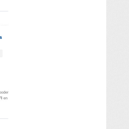
a
poder
FI
en