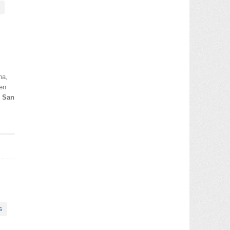
ha,
en
n
San
s