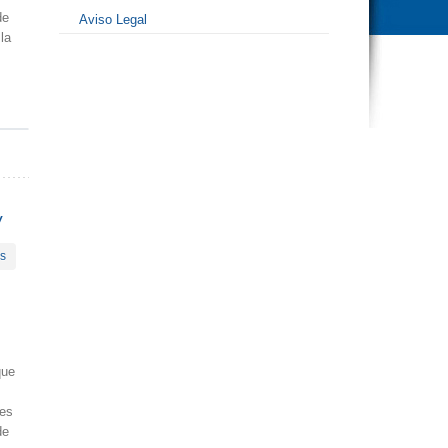
de
Aviso Legal
la
y
es
que
 es
de