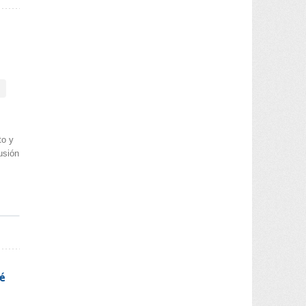
to y
usión
é