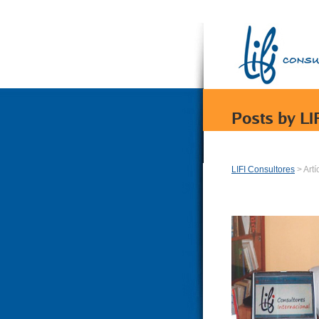
Posts by LI
LIFI Consultores
> Artí