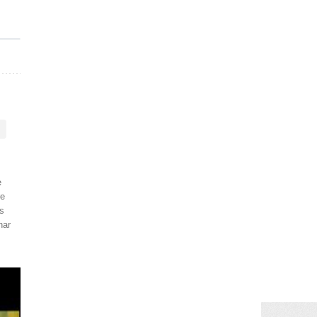
e
re
s
har