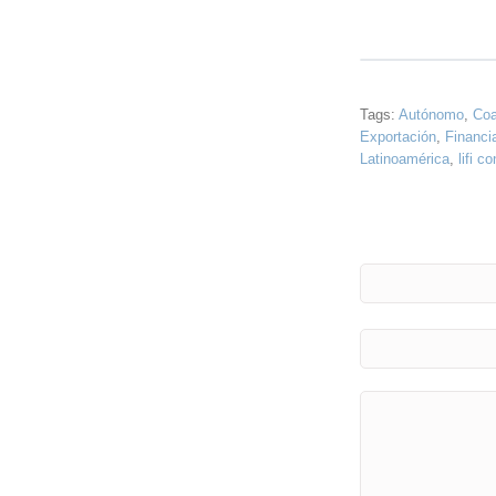
Tags:
Autónomo
,
Coa
Exportación
,
Financi
Latinoamérica
,
lifi c