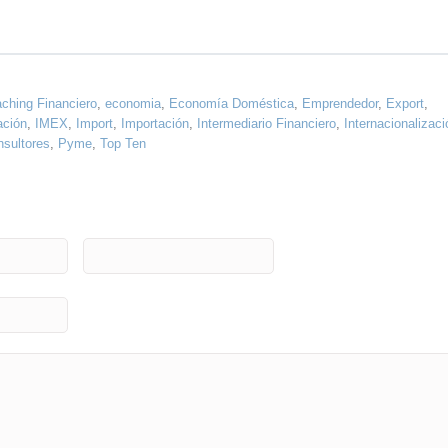
ching Financiero
,
economia
,
Economía Doméstica
,
Emprendedor
,
Export
,
ación
,
IMEX
,
Import
,
Importación
,
Intermediario Financiero
,
Internacionalizaci
onsultores
,
Pyme
,
Top Ten