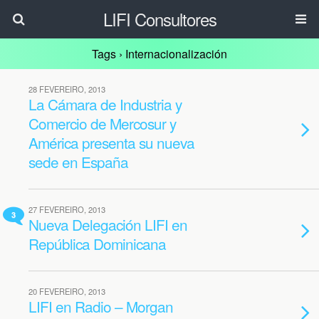
LIFI Consultores
Tags › Internacionalización
28 FEVEREIRO, 2013
La Cámara de Industria y
Comercio de Mercosur y
América presenta su nueva
sede en España
27 FEVEREIRO, 2013
3
Nueva Delegación LIFI en
República Dominicana
20 FEVEREIRO, 2013
LIFI en Radio – Morgan