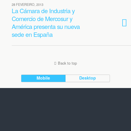
28 FEVEREIRO, 2013
La Cámara de Industria y
Comercio de Mercosur y
América presenta su nueva
sede en España
Back to top
Mobile
Desktop