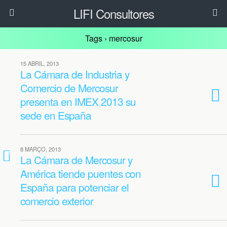
LIFI Consultores
Tags › mercosur
15 ABRIL, 2013
La Cámara de Industria y
Comercio de Mercosur
presenta en IMEX 2013 su
sede en España
8 MARÇO, 2013
1
La Cámara de Mercosur y
América tiende puentes con
España para potenciar el
comercio exterior