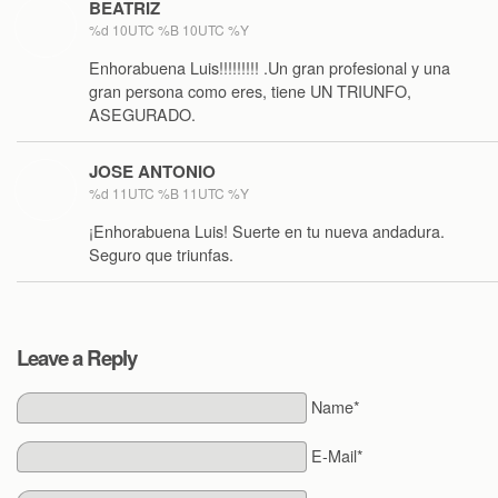
BEATRIZ
%d 10UTC %B 10UTC %Y
Enhorabuena Luis!!!!!!!!! .Un gran profesional y una
gran persona como eres, tiene UN TRIUNFO,
ASEGURADO.
JOSE ANTONIO
%d 11UTC %B 11UTC %Y
¡Enhorabuena Luis! Suerte en tu nueva andadura.
Seguro que triunfas.
Leave a Reply
Name*
E-Mail*