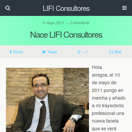
LIFI Consultores
9 mayo, 2011 ↔ 2 comments
Nace LIFI Consultores
Share
Tweet
+ 1
Mail
Hola
amigos, el 10
de mayo de
2011 pongo en
marcha y añado
a mi trayectoria
profesional una
nueva faceta
que se verá