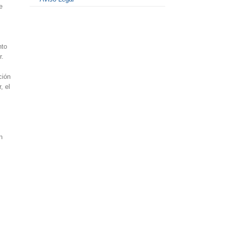
e
nto
r.
ción
, el
n