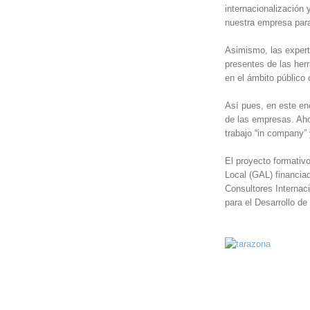
internacionalización 
nuestra empresa para
Asimismo, las experta
presentes de las her
en el ámbito público 
Así pues, en este enc
de las empresas. Ahor
trabajo “in company” 
El proyecto formativ
Local (GAL) financiad
Consultores Internaci
para el Desarrollo d