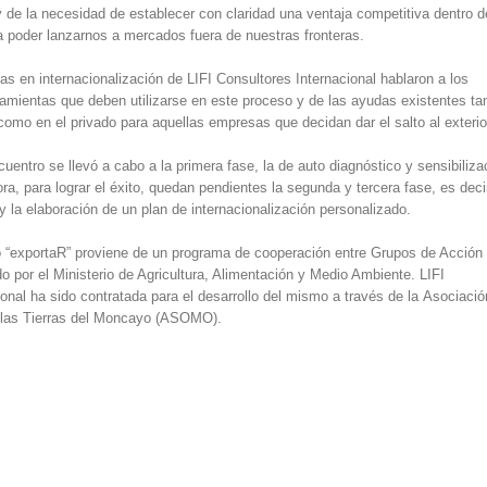
y de la necesidad de establecer con claridad una ventaja competitiva dentro d
 poder lanzarnos a mercados fuera de nuestras fronteras.
s en internacionalización de LIFI Consultores Internacional hablaron a los
ramientas que deben utilizarse en este proceso y de las ayudas existentes ta
como en el privado para aquellas empresas que decidan dar el salto al exterio
uentro se llevó a cabo a la primera fase, la de auto diagnóstico y sensibiliza
a, para lograr el éxito, quedan pendientes la segunda y tercera fase, es decir
y la elaboración de un plan de internacionalización personalizado.
o “exportaR” proviene de un programa de cooperación entre Grupos de Acción
o por el Ministerio de Agricultura, Alimentación y Medio Ambiente. LIFI
onal ha sido contratada para el desarrollo del mismo a través de la Asociació
e las Tierras del Moncayo (ASOMO).