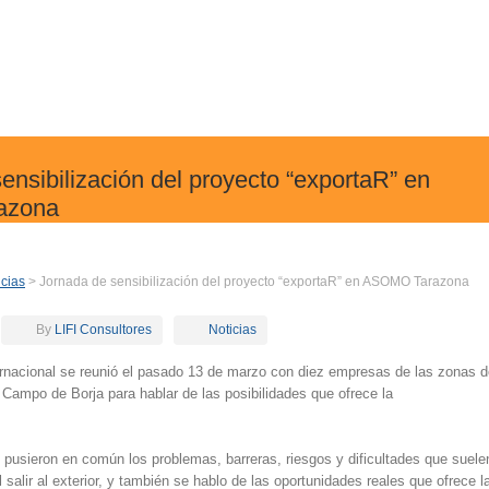
ensibilización del proyecto “exportaR” en
azona
icias
> Jornada de sensibilización del proyecto “exportaR” en ASOMO Tarazona
By
LIFI Consultores
Noticias
ernacional se reunió el pasado 13 de marzo con diez empresas de las zonas d
ampo de Borja para hablar de las posibilidades que ofrece la
e pusieron en común los problemas, barreras, riesgos y dificultades que suele
 salir al exterior, y también se hablo de las oportunidades reales que ofrece l