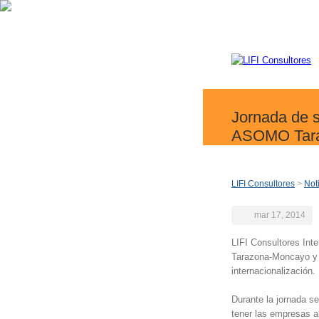
Jornada de s
ASOMO Tar
LIFI Consultores
>
Not
mar 17, 2014
LIFI Consultores Int
Tarazona-Moncayo y C
internacionalización.
Durante la jornada s
tener las empresas al