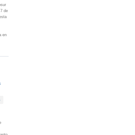
osur
 7 de
esta
a en
a
s
e
Santo