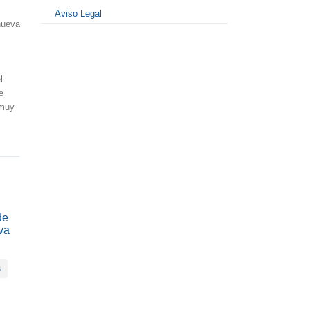
Aviso Legal
nueva
l
e
 muy
de
va
s