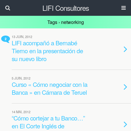
LIFI Consultores
Tags › networking
13 JUIN, 2012
2
LIFI acompañó a Bernabé
Tierno en la presentación de
su nuevo libro
5 JUIN, 2012
Curso « Cómo negociar con la
Banca » en Cámara de Teruel
14 MAI, 2012
“Cómo cortejar a tu Banco…”
en El Corte Inglés de