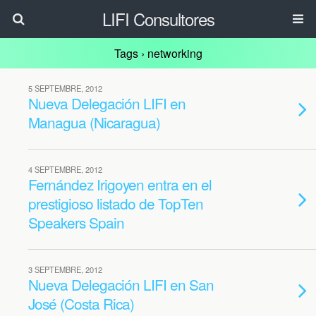
LIFI Consultores
Tags › networking
5 SEPTEMBRE, 2012
Nueva Delegación LIFI en
Managua (Nicaragua)
4 SEPTEMBRE, 2012
Fernández Irigoyen entra en el
prestigioso listado de TopTen
Speakers Spain
3 SEPTEMBRE, 2012
Nueva Delegación LIFI en San
José (Costa Rica)