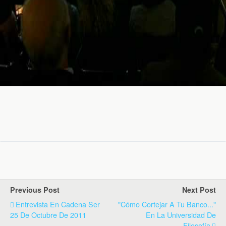
Previous Post
Next Post
Entrevista En Cadena Ser
"Cómo Cortejar A Tu Banco..."
25 De Octubre De 2011
En La Universidad De
Filosofía