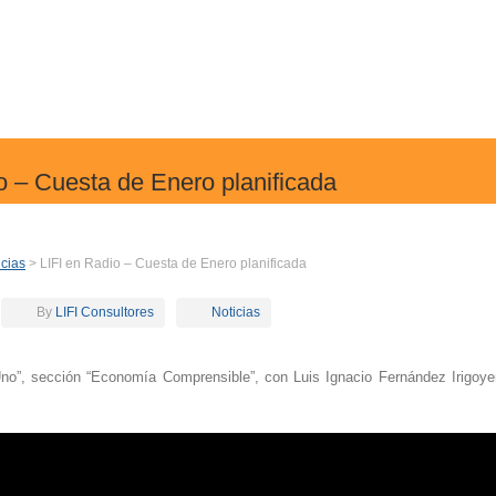
o – Cuesta de Enero planificada
icias
> LIFI en Radio – Cuesta de Enero planificada
By
LIFI Consultores
Noticias
o”, sección “Economía Comprensible”, con Luis Ignacio Fernández Irigoye