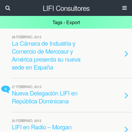
LIFI Consultores
Tags › Export
28 FEBBRAIO, 2013
La Cámara de Industria y
Comercio de Mercosur y
América presenta su nueva
sede en España
27 FEBBRAIO, 2013
3
Nueva Delegación LIFI en
República Dominicana
20 FEBBRAIO, 2013
LIFI en Radio – Morgan