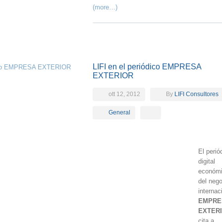
(more…)
LIFI en el periódico EMPRESA
EXTERIOR
ott 12, 2012
By
LIFI Consultores
General
El perió
digital
económ
del nego
internac
EMPRE
EXTER
cita a