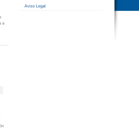
Aviso Legal
s
a a
,
ión