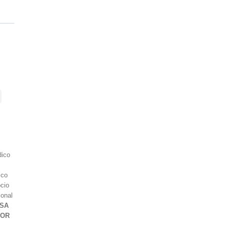
dico
ico
cio
ional
SA
IOR