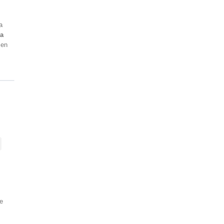
a
ia
 en
se