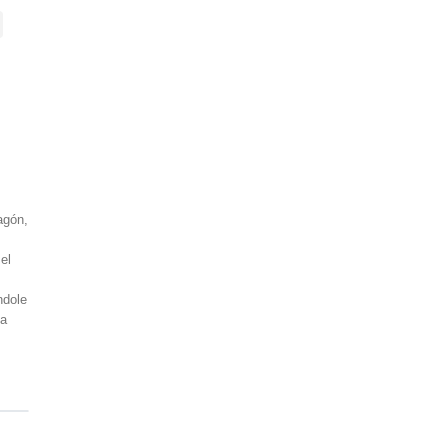
agón,
el
ndole
ma