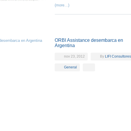
(more…)
ORBI Assistance desembarca en
Argentina
nov 23, 2012
By
LIFI Consultores
General