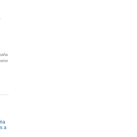
a
paña
erior
ria
s a