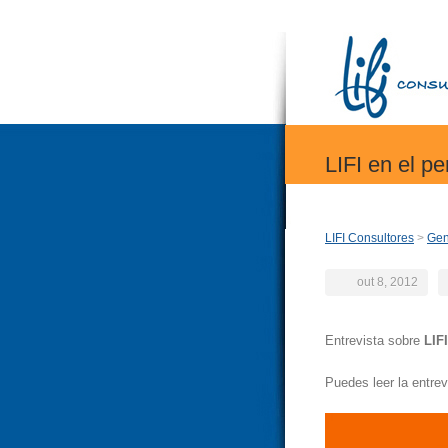
LIFI en el p
LIFI Consultores
>
Gen
out 8, 2012
Entrevista sobre
LIF
Puedes leer la entrev