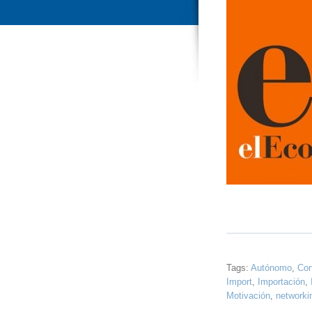
Tags:
Autónomo
,
Con
Import
,
Importación
,
Motivación
,
networki