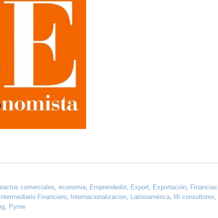
tactos comerciales
,
economia
,
Emprendedor
,
Export
,
Exportación
,
Financiac
Intermediario Financiero
,
Internacionalización
,
Latinoamérica
,
lifi consultores
,
ng
,
Pyme