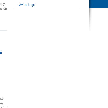
to y
Aviso Legal
usión
é
ha,
en