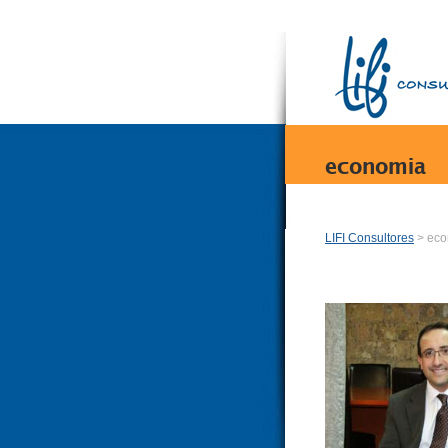
economia
LIFI Consultores
> eco