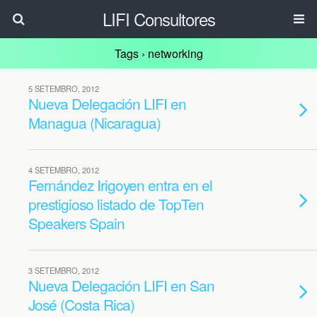
LIFI Consultores
Tags › networking
5 SETEMBRO, 2012
Nueva Delegación LIFI en
Managua (Nicaragua)
4 SETEMBRO, 2012
Fernández Irigoyen entra en el
prestigioso listado de TopTen
Speakers Spain
3 SETEMBRO, 2012
Nueva Delegación LIFI en San
José (Costa Rica)