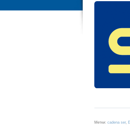
Метки:
cadena ser
,
E