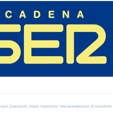
xport
,
Exportación
,
Import
,
Importación
,
Internacionalización
,
lifi consultores