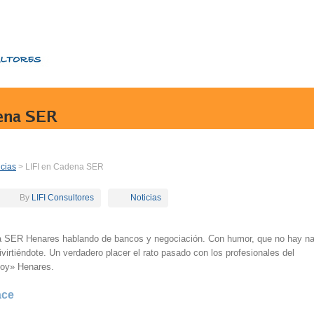
dena SER
icias
> LIFI en Cadena SER
By
LIFI Consultores
Noticias
a SER Henares hablando de bancos y negociación. Con humor, que no hay n
virtiéndote. Un verdadero placer el rato pasado con los profesionales del
oy» Henares.
ace