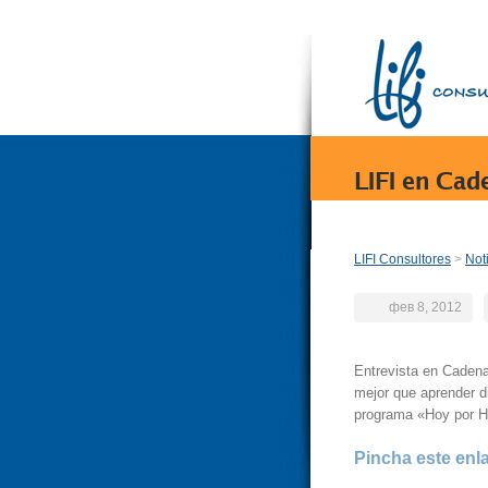
LIFI en Ca
LIFI Consultores
>
Not
фев 8, 2012
Entrevista en Caden
mejor que aprender di
programa «Hoy por H
Pincha este enl