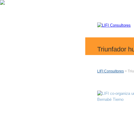
Triunfador h
LIFI Consultores
> Tri