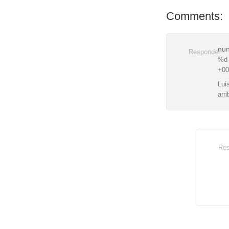
Comments:
nun
Responder
%d 
+00
Lui
arr
Res