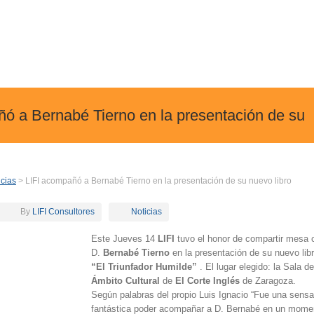
ó a Bernabé Tierno en la presentación de su
icias
> LIFI acompañó a Bernabé Tierno en la presentación de su nuevo libro
By
LIFI Consultores
Noticias
Este Jueves 14
LIFI
tuvo el honor de compartir mesa 
D.
Bernabé Tierno
en la presentación de su nuevo lib
“El Triunfador Humilde”
. El lugar elegido: la Sala de
Ámbito Cultural
de
El Corte Inglés
de Zaragoza.
Según palabras del propio Luis Ignacio “Fue una sensa
fantástica poder acompañar a D. Bernabé en un mome