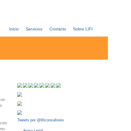
Inicio
Servicios
Contacto
Sobre LIFI
con
ro
Tweets por @lificonsultores
ción
nto
Aviso Legal