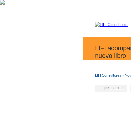
LIFI acompañ
nuevo libro
LIFI Consultores
>
Not
jun 13, 2012