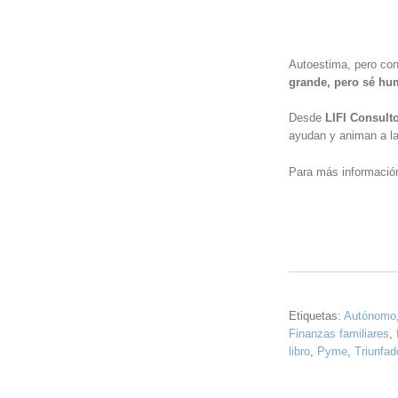
Autoestima, pero con
grande, pero sé hu
Desde
LIFI Consulto
ayudan y animan a la
Para más informació
Etiquetas:
Autónomo
Finanzas familiares
,
libro
,
Pyme
,
Triunfad