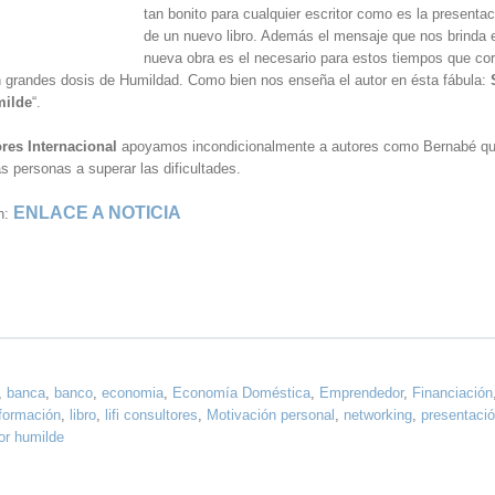
tan bonito para cualquier escritor como es la presentac
de un nuevo libro. Además el mensaje que nos brinda 
nueva obra es el necesario para estos tiempos que cor
 grandes dosis de Humildad. Como bien nos enseña el autor en ésta fábula:
milde
“.
res Internacional
apoyamos incondicionalmente a autores como Bernabé q
s personas a superar las dificultades.
ENLACE A NOTICIA
n:
,
banca
,
banco
,
economia
,
Economía Doméstica
,
Emprendedor
,
Financiación
formación
,
libro
,
lifi consultores
,
Motivación personal
,
networking
,
presentaci
or humilde