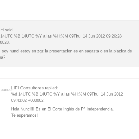
ci
said:
14UTC %B 14UTC %Y a las %H:%M 09Thu, 14 Jun 2012 09:26:28
0028.
s soy nunci estoy en zgz la presentacion es en sagasta o en la plazica de
iba?
LIFI Consultores
replied:
ponder
%d 14UTC %B 14UTC %Y a las %H:%M 09Thu, 14 Jun 2012
09:43:02 +000002.
Hola Nunci!!! Es en El Corte Inglés de Pº Independencia.
Te esperamos!