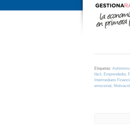
Etiquetas:
Autónomo
fácil
,
Emprendedor
,
F
Intermediario Financi
emocional
,
Motivació