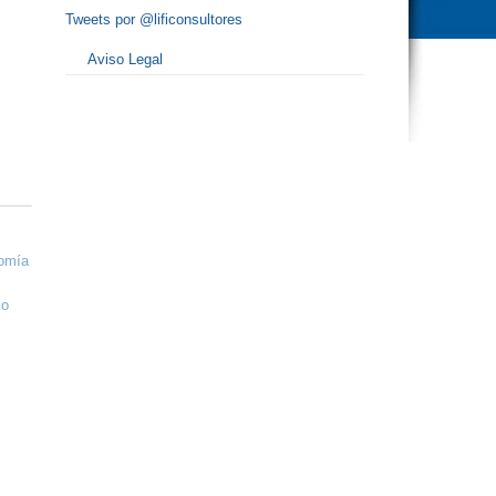
Tweets por @lificonsultores
Aviso Legal
omía
io