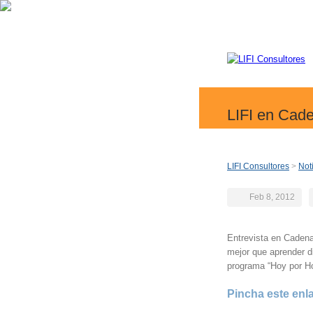
LIFI en Cad
LIFI Consultores
>
Not
Feb 8, 2012
Entrevista en Caden
mejor que aprender di
programa “Hoy por H
Pincha este enl