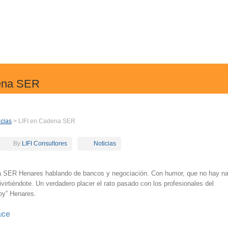
ena SER
icias
> LIFI en Cadena SER
By
LIFI Consultores
Noticias
a SER Henares hablando de bancos y negociación. Con humor, que no hay n
virtiéndote. Un verdadero placer el rato pasado con los profesionales del
oy” Henares.
ace