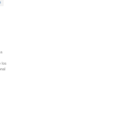
s
la
 los
onal