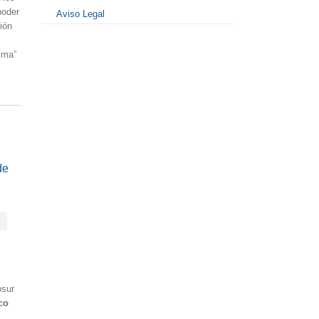
poder
Aviso Legal
ión
alma”
de
osur
co