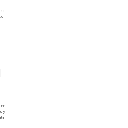
s
 que
de
o de
es y
tir