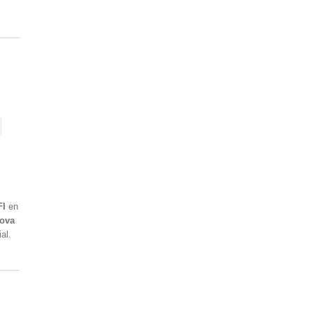
FI
en
mova
al.