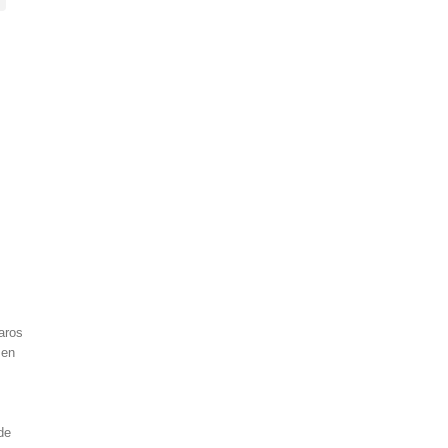
aros
 en
de