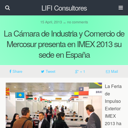
LIFI Consultores
15 April, 2013 ↔ no comments
La Cámara de Industria y Comercio de
Mercosur presenta en IMEX 2013 su
sede en España
Share
Tweet
+ 1
Mail
La Feria
de
Impulso
Exterior
IMEX
2013 ha