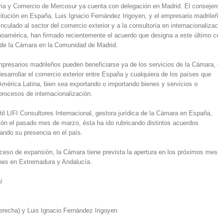
ia y Comercio de Mercosur ya cuenta con delegación en Madrid. El consejer
titución en España, Luis Ignacio Fernández Irigoyen, y el empresario madrile
nculado al sector del comercio exterior y a la consultoría en internacionalizac
oamérica, han firmado recientemente el acuerdo que designa a este último 
 de la Cámara en la Comunidad de Madrid.
presarios madrileños pueden beneficiarse ya de los servicios de la Cámara,
esarrollar el comercio exterior entre España y cualquiera de los países que
América Latina, bien sea exportando o importando bienes y servicios o
rocesos de internacionalización.
il LIFI Consultores Internacional, gestora jurídica de la Cámara en España,
ción el pasado mes de marzo, ésta ha ido rubricando distintos acuerdos
ando su presencia en el país.
ceso de expansión, la Cámara tiene prevista la apertura en los próximos me
nes en Extremadura y Andalucía.
l
erecha) y Luis Ignacio Fernández Irigoyen