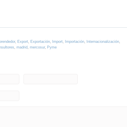
rendedor
,
Export
,
Exportación
,
Import
,
Importación
,
Internacionalización
,
onsultores
,
madrid
,
mercosur
,
Pyme