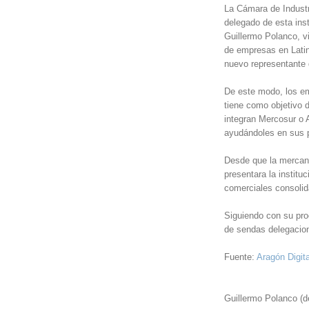
La Cámara de Industr
delegado de esta ins
Guillermo Polanco, vi
de empresas en Latin
nuevo representante
De este modo, los em
tiene como objetivo d
integran Mercosur o 
ayudándoles en sus p
Desde que la mercant
presentara la institu
comerciales consolid
Siguiendo con su pro
de sendas delegacio
Fuente:
Aragón Digita
Guillermo Polanco (d