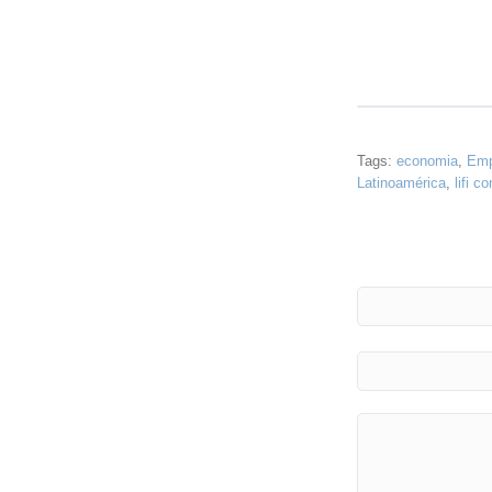
Tags:
economia
,
Emp
Latinoamérica
,
lifi c