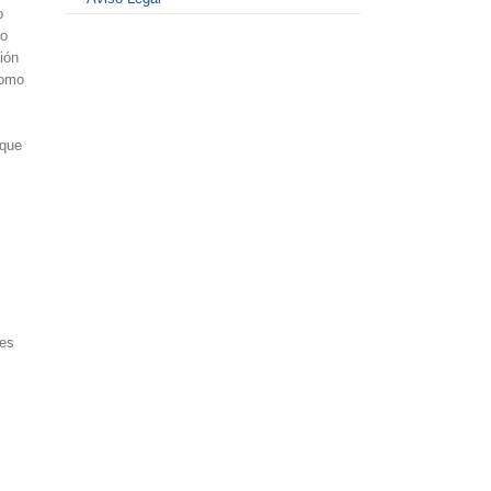
o
ño
ión
como
 que
ses