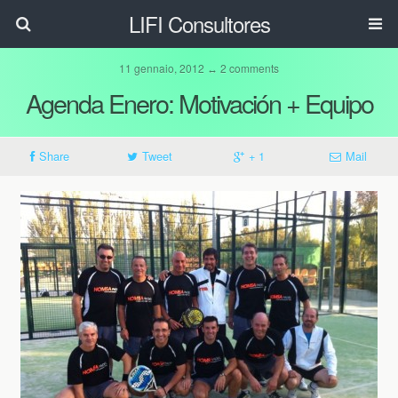
LIFI Consultores
11 gennaio, 2012 ↔ 2 comments
Agenda Enero: Motivación + Equipo
Share
Tweet
+ 1
Mail