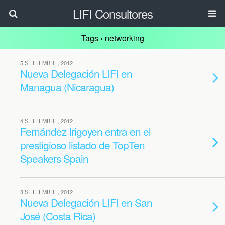
LIFI Consultores
Tags › networking
5 SETTEMBRE, 2012
Nueva Delegación LIFI en
Managua (Nicaragua)
4 SETTEMBRE, 2012
Fernández Irigoyen entra en el
prestigioso listado de TopTen
Speakers Spain
3 SETTEMBRE, 2012
Nueva Delegación LIFI en San
José (Costa Rica)