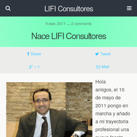
LIFI Consultores
9 мая, 2011 ↔ 2 comments
Nace LIFI Consultores
Share
Tweet
+ 1
Mail
Hola
amigos, el 10
de mayo de
2011 pongo en
marcha y añado
a mi trayectoria
profesional una