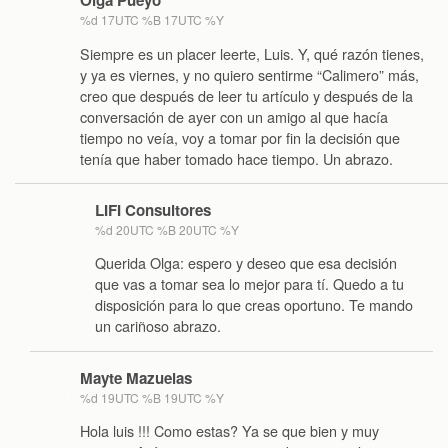
Olga Pueyo
%d 17UTC %B 17UTC %Y
Siempre es un placer leerte, Luis. Y, qué razón tienes,
y ya es viernes, y no quiero sentirme “Calimero” más,
creo que después de leer tu artículo y después de la
conversación de ayer con un amigo al que hacía
tiempo no veía, voy a tomar por fin la decisión que
tenía que haber tomado hace tiempo. Un abrazo.
LIFI Consultores
%d 20UTC %B 20UTC %Y
Querida Olga: espero y deseo que esa decisión
que vas a tomar sea lo mejor para tí. Quedo a tu
disposición para lo que creas oportuno. Te mando
un cariñoso abrazo.
Mayte Mazuelas
%d 19UTC %B 19UTC %Y
Hola luis !!! Como estas? Ya se que bien y muy