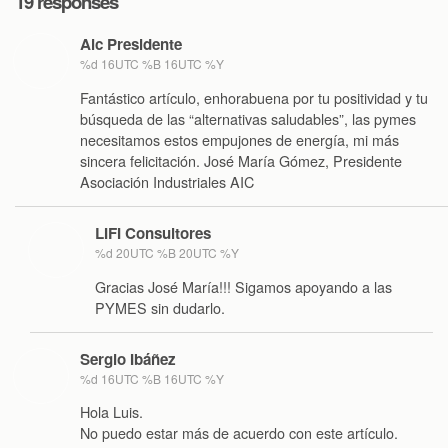
19 responses
Aic Presidente
%d 16UTC %B 16UTC %Y
Fantástico artículo, enhorabuena por tu positividad y tu
búsqueda de las “alternativas saludables”, las pymes
necesitamos estos empujones de energía, mi más
sincera felicitación. José María Gómez, Presidente
Asociación Industriales AIC
LIFI Consultores
%d 20UTC %B 20UTC %Y
Gracias José María!!! Sigamos apoyando a las
PYMES sin dudarlo.
Sergio Ibáñez
%d 16UTC %B 16UTC %Y
Hola Luis.
No puedo estar más de acuerdo con este artículo.