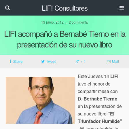
LIFI Consultores
13 junio, 2012 ↔ 2 comments
LIFI acompañó a Bernabé Tierno en la
presentación de su nuevo libro
Share
Tweet
+ 1
Mail
Este Jueves 14
LIFI
tuvo el honor de
compartir mesa con
D.
Bernabé Tierno
en la presentación de
su nuevo libro
“El
Triunfador Humilde”
. El lugar elegido: la