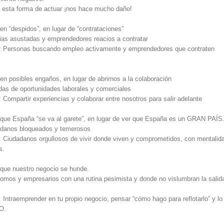
 esta forma de actuar ¡nos hace mucho daño!
 “despidos”, en lugar de “contrataciones”
ias asustadas y emprendedores reacios a contratar
le: Personas buscando empleo activamente y emprendedores que contraten
 posibles engaños, en lugar de abrirnos a la colaboración
as de oportunidades laborales y comerciales
: Compartir experiencias y colaborar entre nosotros para salir adelante
ue España “se va al garete”, en lugar de ver que España es un GRAN PAÍS
danos bloqueados y temerosos
e: Ciudadanos orgullosos de vivir donde viven y comprometidos, con mentalid
s.
ue nuestro negocio se hunde.
mos y empresarios con una rutina pesimista y donde no vislumbran la salida
: Intraemprender en tu propio negocio, pensar “cómo hago para reflotarlo” y l
O.