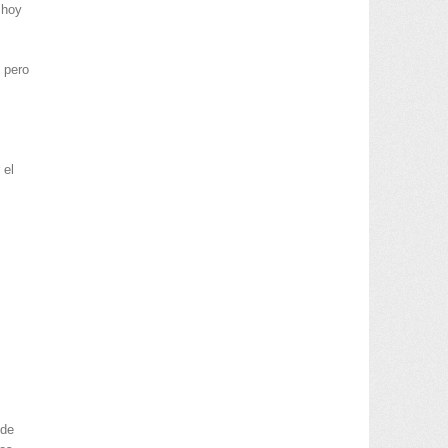
 hoy
 pero
 el
 de