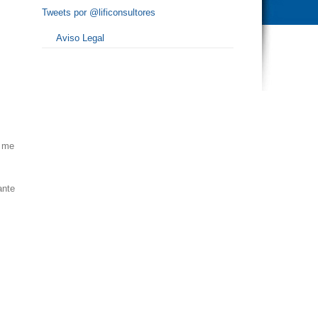
Tweets por @lificonsultores
Aviso Legal
 me
ante