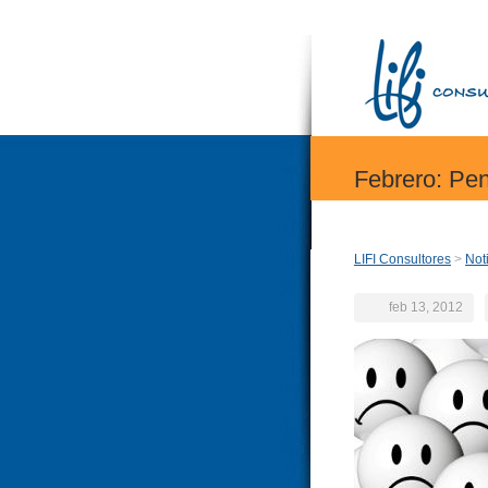
Febrero: Pen
LIFI Consultores
>
Not
feb 13, 2012