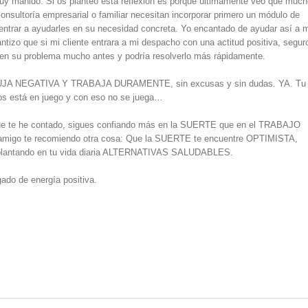
muy manido. Si os planteo esta reflexión es porque últimamente veo que muc
onsultoría empresarial o familiar necesitan incorporar primero un módulo de
entrar a ayudarles en su necesidad concreta. Yo encantado de ayudar así a 
antizo que si mi cliente entrara a mi despacho con una actitud positiva, segur
 en su problema mucho antes y podría resolverlo más rápidamente.
A NEGATIVA Y TRABAJA DURAMENTE, sin excusas y sin dudas. YA. Tu
uyos está en juego y con eso no se juega…
 que te he contado, sigues confiando más en la SUERTE que en el TRABAJO
migo te recomiendo otra cosa: Que la SUERTE te encuentre OPTIMISTA,
antando en tu vida diaria ALTERNATIVAS SALUDABLES.
gado de energía positiva.