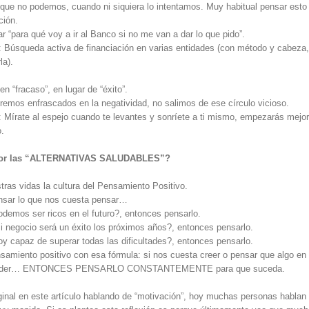
ue no podemos, cuando ni siquiera lo intentamos. Muy habitual pensar esto
ción.
 “para qué voy a ir al Banco si no me van a dar lo que pido”.
e: Búsqueda activa de financiación en varias entidades (con método y cabeza,
la).
 “fracaso”, en lugar de “éxito”.
emos enfrascados en la negatividad, no salimos de ese círculo vicioso.
: Mírate al espejo cuando te levantes y sonríete a ti mismo, empezarás mejor
o.
jor las “ALTERNATIVAS SALUDABLES”?
ras vidas la cultura del Pensamiento Positivo.
sar lo que nos cuesta pensar…
demos ser ricos en el futuro?, entonces pensarlo.
 negocio será un éxito los próximos años?, entonces pensarlo.
y capaz de superar todas las dificultades?, entonces pensarlo.
nsamiento positivo con esa fórmula: si nos cuesta creer o pensar que algo en
uceder… ENTONCES PENSARLO CONSTANTEMENTE para que suceda.
ginal en este artículo hablando de “motivación”, hoy muchas personas hablan