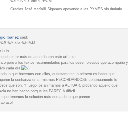
%e %B %Y alle %H:%M
Gracias José María!!! Sigamos apoyando a las PYMES sin dudarlo.
gio Ibáñez
said:
 %B %Y alle %H:%M
a Luis.
puedo estar más de acuerdo con este artículo.
incorporo a los textos recomendados para los desempleados que acompaño y
ivo cada día
todo lo que hacemos con ellos, curiosamente lo primero es hacer que
uperen la confianza en sí mismos RECORDÁNDOSE contínuamente lo
iosos que son. Y luego los animamos a ACTUAR, probando aquello que
avía no han hecho porque les PARECÍA difícil.
o que tenemos la solución más cerca de lo que parece …
 abrazo!