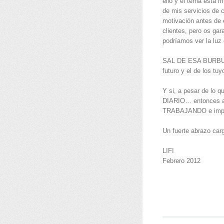
ello y el tema está 
de mis servicios de c
motivación antes de 
clientes, pero os gar
podríamos ver la luz
SAL DE ESA BURBUJ
futuro y el de los t
Y si, a pesar de lo
DIARIO… entonces a
TRABAJANDO e impl
Un fuerte abrazo car
LIFI
Febrero 2012