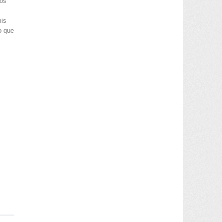
hos
mis
o que