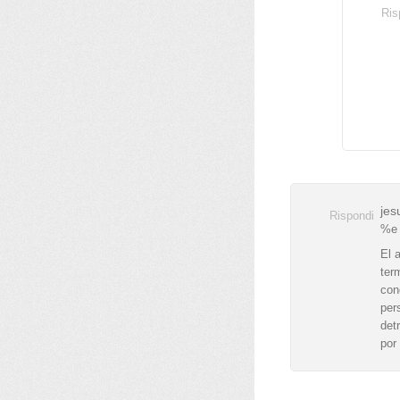
Ris
jes
Rispondi
%e
El 
ter
con
per
det
por