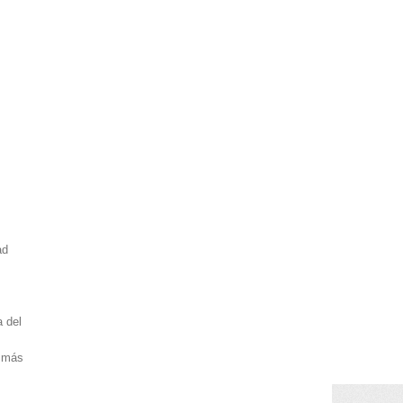
.
ad
 del
o más