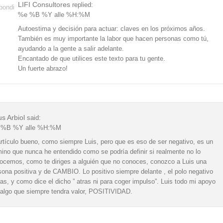
LIFI Consultores
replied:
pondi
%e %B %Y alle %H:%M
Autoestima y decisión para actuar: claves en los próximos años.
También es muy importante la labor que hacen personas como tú,
ayudando a la gente a salir adelante.
Encantado de que utilices este texto para tu gente.
Un fuerte abrazo!
us Arbiol
said:
 %B %Y alle %H:%M
artículo bueno, como siempre Luis, pero que es eso de ser negativo, es un
mino que nunca he entendido como se podría definir si realmente no lo
ocemos, como te diriges a alguién que no conoces, conozco a Luis una
sona positiva y de CAMBIO. Lo positivo siempre delante , el polo negativo
ras, y como dice el dicho ” atras ni para coger impulso”. Luis todo mi apoyo
 algo que siempre tendra valor, POSITIVIDAD.