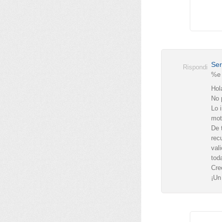
Ser
Rispondi
%e
Hol
No 
Lo 
mot
De 
rec
val
tod
Cre
¡Un