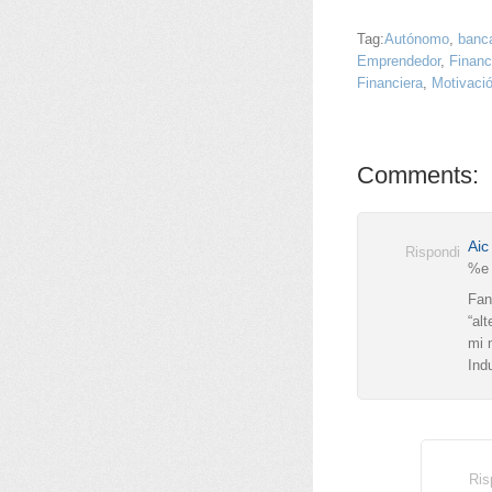
Tag:
Autónomo
,
banc
Emprendedor
,
Financ
Financiera
,
Motivaci
Comments:
Aic
Rispondi
%e
Fan
“al
mi 
Ind
Ris