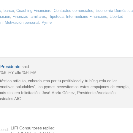
a
,
banco
,
Coaching Financiero
,
Contactos comerciales
,
Economía Doméstica
iación
,
Finanzas familiares
,
Hipoteca
,
Intermediario Financiero
,
Libertad
ón
,
Motivación personal
,
Pyme
 Presidente
said:
 %B %Y alle %H:%M
tástico artículo, enhorabuena por tu positividad y tu búsqueda de las
ternativas saludables”, las pymes necesitamos estos empujones de energía,
más sincera felicitación. José María Gómez, Presidente Asociación
ustriales AIC
LIFI Consultores
replied:
pondi