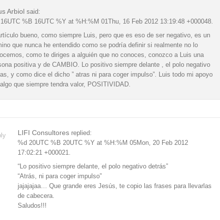
us Arbiol
said:
16UTC %B 16UTC %Y at %H:%M 01Thu, 16 Feb 2012 13:19:48 +000048.
artículo bueno, como siempre Luis, pero que es eso de ser negativo, es un
mino que nunca he entendido como se podría definir si realmente no lo
ocemos, como te diriges a alguién que no conoces, conozco a Luis una
sona positiva y de CAMBIO. Lo positivo siempre delante , el polo negativo
ras, y como dice el dicho ” atras ni para coger impulso”. Luis todo mi apoyo
 algo que siempre tendra valor, POSITIVIDAD.
LIFI Consultores
replied:
ly
%d 20UTC %B 20UTC %Y at %H:%M 05Mon, 20 Feb 2012
17:02:21 +000021.
“Lo positivo siempre delante, el polo negativo detrás”
“Atrás, ni para coger impulso”
jajajajaa… Que grande eres Jesús, te copio las frases para llevarlas
de cabecera.
Saludos!!!