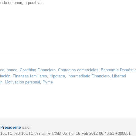
gado de energía positiva.
ca
,
banco
,
Coaching Financiero
,
Contactos comerciales
,
Economía Domésti
iación
,
Finanzas familiares
,
Hipoteca
,
Intermediario Financiero
,
Libertad
ón
,
Motivación personal
,
Pyme
 Presidente
said:
16UTC %B 16UTC %Y at %H:%M 06Thu, 16 Feb 2012 06:48:51 +000051.