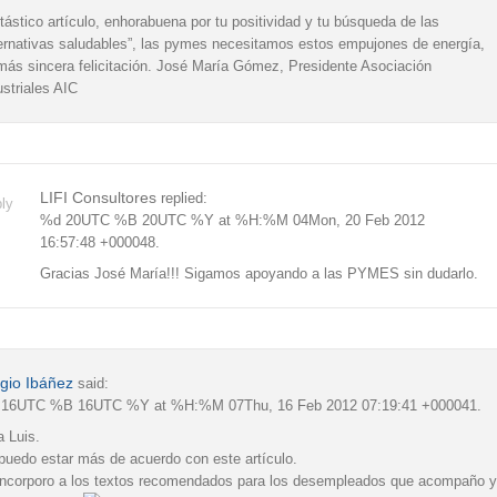
tástico artículo, enhorabuena por tu positividad y tu búsqueda de las
ternativas saludables”, las pymes necesitamos estos empujones de energía,
más sincera felicitación. José María Gómez, Presidente Asociación
ustriales AIC
LIFI Consultores
replied:
ly
%d 20UTC %B 20UTC %Y at %H:%M 04Mon, 20 Feb 2012
16:57:48 +000048.
Gracias José María!!! Sigamos apoyando a las PYMES sin dudarlo.
gio Ibáñez
said:
16UTC %B 16UTC %Y at %H:%M 07Thu, 16 Feb 2012 07:19:41 +000041.
a Luis.
puedo estar más de acuerdo con este artículo.
incorporo a los textos recomendados para los desempleados que acompaño y