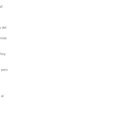
ad
 del
o más
 hoy
 pero
 el