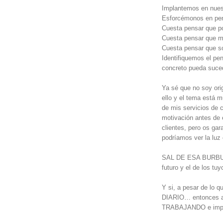
Implantemos en nuest
Esforcémonos en pen
Cuesta pensar que po
Cuesta pensar que mi
Cuesta pensar que so
Identifiquemos el pe
concreto pueda s
Ya sé que no soy ori
ello y el tema está 
de mis servicios de c
motivación antes de 
clientes, pero os gar
podríamos ver la luz
SAL DE ESA BURBUJ
futuro y el de los t
Y si, a pesar de lo
DIARIO… entonces a
TRABAJANDO e impl