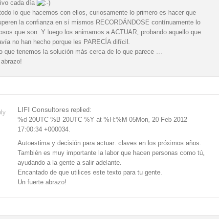
ivo cada día
todo lo que hacemos con ellos, curiosamente lo primero es hacer que
uperen la confianza en sí mismos RECORDÁNDOSE contínuamente lo
iosos que son. Y luego los animamos a ACTUAR, probando aquello que
avía no han hecho porque les PARECÍA difícil.
o que tenemos la solución más cerca de lo que parece …
 abrazo!
LIFI Consultores
replied:
ly
%d 20UTC %B 20UTC %Y at %H:%M 05Mon, 20 Feb 2012
17:00:34 +000034.
Autoestima y decisión para actuar: claves en los próximos años.
También es muy importante la labor que hacen personas como tú,
ayudando a la gente a salir adelante.
Encantado de que utilices este texto para tu gente.
Un fuerte abrazo!