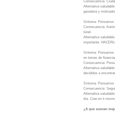
Consecuencia: Ciuda
Alternativa saludabl
ganadora y motivado
Síntoma: Pensamos q
Consecuencia: Autóno
túnel.
Alternativa saludable
importante: HACERL
Síntoma: Pensamos q
en temas de financia
Consecuencia: Pensar
Alternativa saludabl
decididos a encontrar
Síntoma: Pensamos en
Consecuencia: Seguir
Alternativa saludable
día. Cree en ti mism
¿A que suenan me