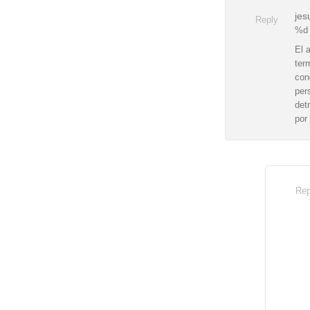
jes
Reply
%d 
El 
ter
con
per
det
por
Rep