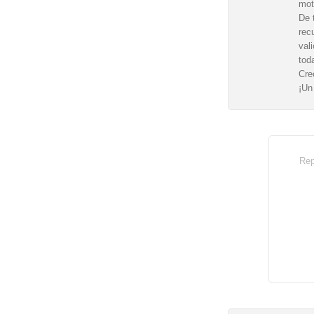
mot
De 
rec
val
tod
Cre
¡Un
Rep