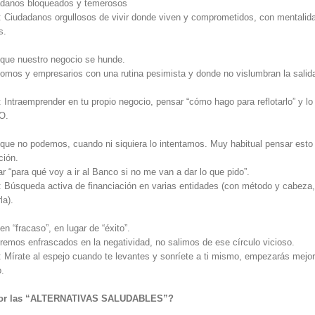
danos bloqueados y temerosos
e: Ciudadanos orgullosos de vivir donde viven y comprometidos, con mentalid
s.
ue nuestro negocio se hunde.
mos y empresarios con una rutina pesimista y donde no vislumbran la salida
: Intraemprender en tu propio negocio, pensar “cómo hago para reflotarlo” y l
O.
ue no podemos, cuando ni siquiera lo intentamos. Muy habitual pensar esto
ción.
 “para qué voy a ir al Banco si no me van a dar lo que pido”.
e: Búsqueda activa de financiación en varias entidades (con método y cabeza,
la).
 “fracaso”, en lugar de “éxito”.
emos enfrascados en la negatividad, no salimos de ese círculo vicioso.
: Mírate al espejo cuando te levantes y sonríete a ti mismo, empezarás mejor
o.
jor las “ALTERNATIVAS SALUDABLES”?