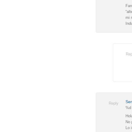
Fan
“al
mi 
Ind
Rep
Ser
Reply
%d 
Hol
No 
Lo 