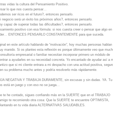
ras vidas la cultura del Pensamiento Positivo.
sar lo que nos cuesta pensar…
demos ser ricos en el futuro?, entonces pensarlo.
 negocio será un éxito los próximos años?, entonces pensarlo.
y capaz de superar todas las dificultades?, entonces pensarlo.
nsamiento positivo con esa fórmula: si nos cuesta creer o pensar que algo en
uceder… ENTONCES PENSARLO CONSTANTEMENTE para que suceda.
ginal en este artículo hablando de “motivación”, hoy muchas personas hablan
muy manido. Si os planteo esta reflexión es porque últimamente veo que muc
onsultoría empresarial o familiar necesitan incorporar primero un módulo de
entrar a ayudarles en su necesidad concreta. Yo encantado de ayudar así a 
antizo que si mi cliente entrara a mi despacho con una actitud positiva, segur
 en su problema mucho antes y podría resolverlo más rápidamente.
A NEGATIVA Y TRABAJA DURAMENTE, sin excusas y sin dudas. YA. Tu
uyos está en juego y con eso no se juega…
 que te he contado, sigues confiando más en la SUERTE que en el TRABAJO
migo te recomiendo otra cosa: Que la SUERTE te encuentre OPTIMISTA,
antando en tu vida diaria ALTERNATIVAS SALUDABLES.