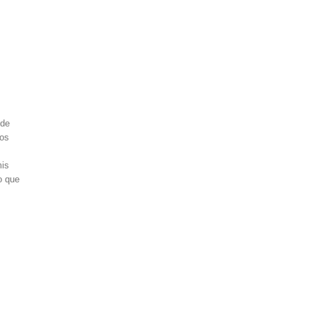
 de
hos
mis
o que