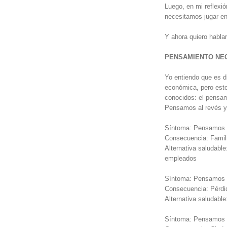
Luego, en mi reflexi
necesitamos jugar e
Y ahora quiero habla
PENSAMIENTO NE
Yo entiendo que es di
económica, pero esto
conocidos: el pensam
Pensamos al revés y
Síntoma: Pensamos en
Consecuencia: Famil
Alternativa saludab
empleados
Síntoma: Pensamos en
Consecuencia: Pérdid
Alternativa saludable
Síntoma: Pensamos q